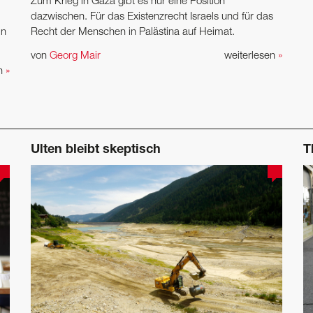
Zum Krieg in Gaza gibt es nur eine Position
dazwischen. Für das Existenzrecht Israels und für das
ln
Recht der Menschen in Palästina auf Heimat.
von
Georg Mair
weiterlesen
»
en
»
Ulten bleibt skeptisch
T