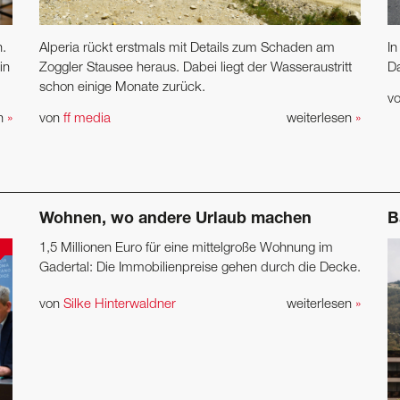
n.
Alperia rückt erstmals mit Details zum Schaden am
In
in
Zoggler Stausee heraus. Dabei liegt der Wasseraustritt
Da
schon einige Monate zurück.
v
en
»
von
ff media
weiterlesen
»
Wohnen, wo andere Urlaub machen
B
1,5 Millionen Euro für eine mittelgroße Wohnung im
Gadertal: Die Immobilienpreise gehen durch die Decke.
von
Silke Hinterwaldner
weiterlesen
»