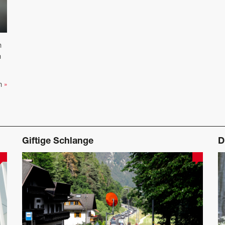
n
n
en
»
Giftige Schlange
D