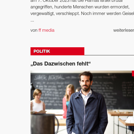
am 7. Oktober 2023 hat die Hamas Israel brutal
angegriffen, hunderte Menschen wurden ermordet,
vergewaltigt, verschleppt. Noch immer werden Geise
...
von
ff media
weiterles
POLITIK
„Das Dazwischen fehlt“