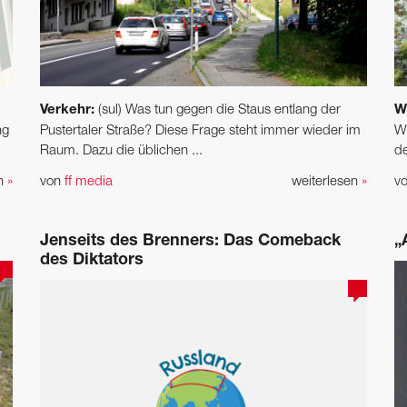
Verkehr:
(sul) Was tun gegen die Staus entlang der
W
ng
Pustertaler Straße? Diese Frage steht immer wieder im
We
Raum. Dazu die üblichen ...
de
en
»
von
ff media
weiterlesen
»
v
Jenseits des Brenners: Das Comeback
„
des Diktators