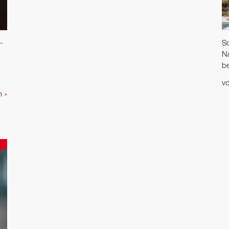
­
So
Na
be
v
en
»