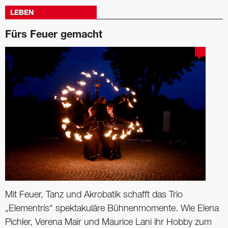
LEBEN
Fürs Feuer gemacht
Mit Feuer, Tanz und Akrobatik schafft das Trio
„Elementris“ spektakuläre Bühnenmomente. Wie Elena
Pichler, Verena Mair und Maurice Lani ihr Hobby zum