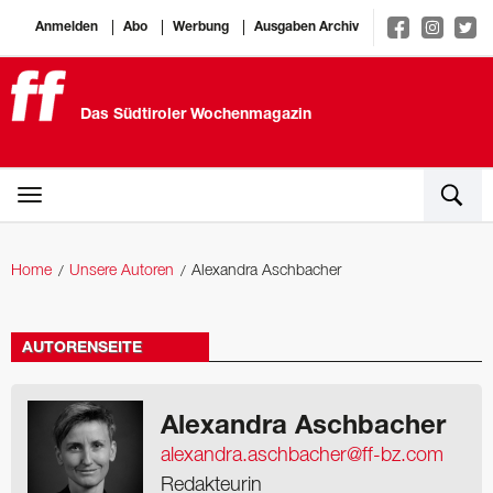
Anmelden
Abo
Werbung
Ausgaben Archiv
Das Südtiroler Wochenmagazin
Home
Unsere Autoren
Alexandra Aschbacher
AUTORENSEITE
Alexandra Aschbacher
alexandra.aschbacher@ff-bz.com
Redakteurin