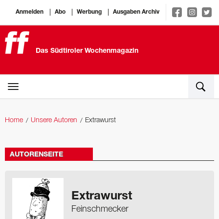
Anmelden
Abo
Werbung
Ausgaben Archiv
Das Südtiroler Wochenmagazin
Home
Unsere Autoren
Extrawurst
AUTORENSEITE
Extrawurst
Feinschmecker