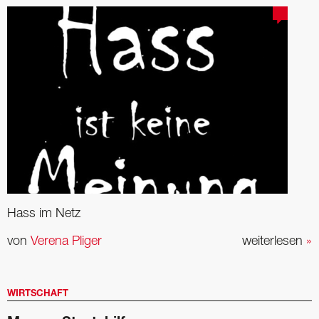
Hass im Netz
von
Verena Pliger
weiterlesen
»
WIRTSCHAFT