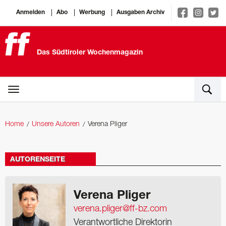
Anmelden
Abo
Werbung
Ausgaben Archiv
Das Südtiroler Wochenmagazin
Home
Unsere Autoren
Verena Pliger
AUTORENSEITE
Verena Pliger
verena.pliger@ff-bz.com
Verantwortliche Direktorin