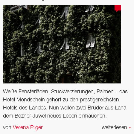
Weiße Fensterläden, Stuckverzierungen, Palmen – das
Hotel Mondschein gehört zu den prestigereichsten
Hotels des Landes. Nun wollen zwei Brüder aus Lana
dem Bozner Juwel neues Leben einhauchen.
von
Verena Pliger
weiterlesen
»