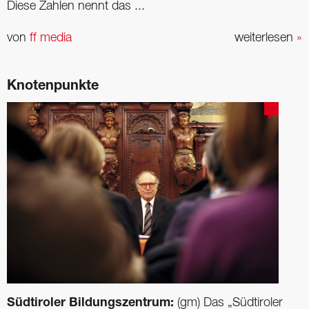
Diese Zahlen nennt das ...
von
ff media
weiterlesen
»
Knotenpunkte
Südtiroler Bildungszentrum:
(gm) Das „Südtiroler