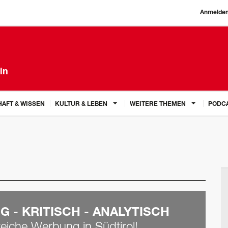
Anmelde
in
AFT & WISSEN
KULTUR & LEBEN
WEITERE THEMEN
PODC
G - KRITISCH - ANALYTISCH
greiche Werbung in Südtirol!