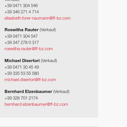
+39 0471 304 546
+39 346 271 4 714
elisabeth.forer-naumann@ff-bz.com
Roswitha Rauter
(Verkauf)
+39 0471 304 547
+39 347 278 0 317
roswitha.rauter@ff-bz.com
Michael Disertori
(Verkauf)
+39 0471 30 45 49
+39 335 53 55 580
michael.disertori@ff-bz.com
Bernhard Elzenbaumer
(Verkauf)
+39 328 701 2174
bernhard.elzenbaumer@ff-bz.com