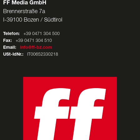
FF Media GmbH
Brennerstraße 7a
I-39100 Bozen / Südtirol
Telefon:
+39 0471 304 500
Fax:
+39 0471 304 510
Email:
info@ff-bz.com
USt-IdNr.:
IT00652330218