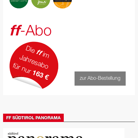
ff
-Abo
Die
ff
im
Jahresabo
für nur
163 €
zur Abo-Bestellung
FF SÜDTIROL PANORAMA