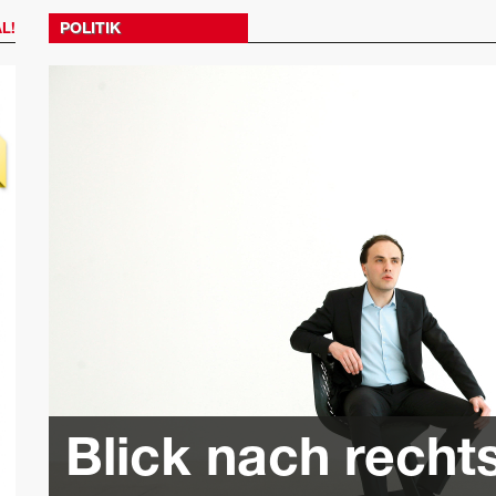
POLITIK
L!
Blick nach recht