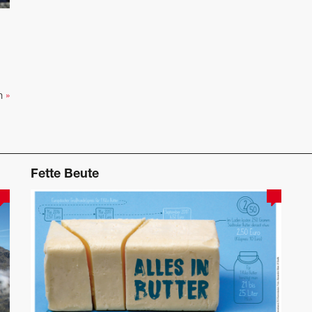
d
en
»
Fette Beute