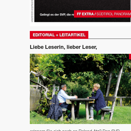
FF EXTRA /
SÜDTIROL PANORA
EDITORIAL + LEITARTIKEL
Liebe Leserin, lieber Leser,