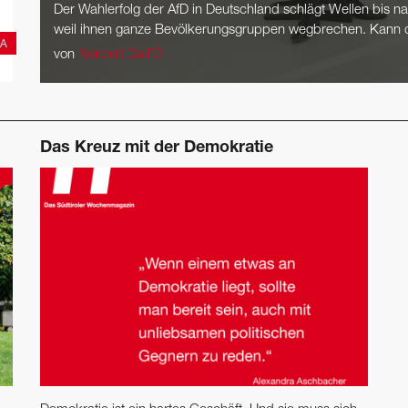
Der Wahlerfolg der AfD in Deutschland schlägt Wellen bis na
weil ihnen ganze Bevölkerungsgruppen wegbrechen. Kann 
MA
von
Norbert Dall’Ò
Das Kreuz mit der Demokratie