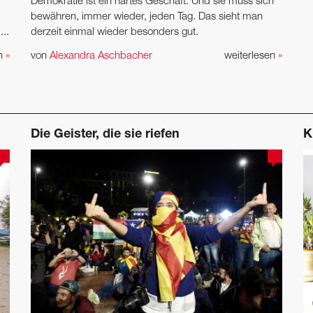
Demokratie ist ein hartes Geschäft. Und sie muss sich
bewähren, immer wieder, jeden Tag. Das sieht man
..
derzeit einmal wieder besonders gut.
en
»
von
Alexandra Aschbacher
weiterlesen
»
Die Geister, die sie riefen
K