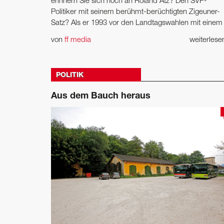
erinnern Sie sich noch an Roland Atz? Den SVP-
Politiker mit seinem berühmt-berüchtigten Zigeuner-
Satz? Als er 1993 vor den Landtagswahlen mit einem .
von
ff media
weiterles
POLITIK
Aus dem Bauch heraus