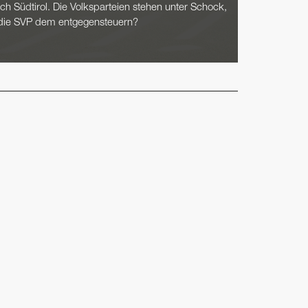
ch Südtirol. Die Volksparteien stehen unter Schock,
die SVP dem entgegensteuern?