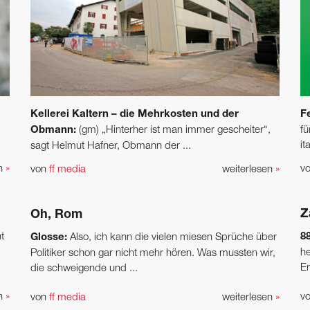
Kellerei Kaltern – die Mehrkosten und der
F
Obmann:
(gm) „Hinterher ist man immer gescheiter“,
f
it
sagt Helmut Hafner, Obmann der ...
en
»
v
von
ff media
weiterlesen
»
Z
Oh, Rom
t
8
Glosse:
Also, ich kann die vielen miesen Sprüche über
he
Politiker schon gar nicht mehr hören. Was mussten wir,
Er
die schweigende und ...
en
»
v
von
ff media
weiterlesen
»