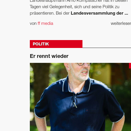
Landeshauptmann Arno Kompatscher hat in diesen
Tagen viel Gelegenheit, sich und seine Politik zu
präsentieren. Bei der
Landesversammlung der ...
von
ff media
weiterles
POLITIK
Er rennt wieder