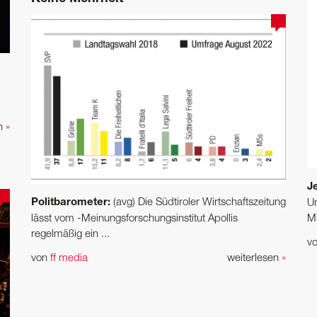
en
»
J
Politbarometer:
(avg) Die Südtiroler Wirtschaftszeitung
Un
lässt vom -Meinungsforschungsinstitut Apollis
Mi
regelmäßig ein ...
v
von
ff media
weiterlesen
»