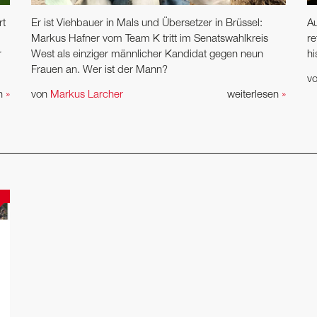
rt
Er ist Viehbauer in Mals und Übersetzer in Brüssel:
Au
Markus Hafner vom Team K tritt im Senatswahlkreis
re
r
West als einziger männlicher Kandidat gegen neun
hi
Frauen an. Wer ist der Mann?
v
en
»
von
Markus Larcher
weiterlesen
»