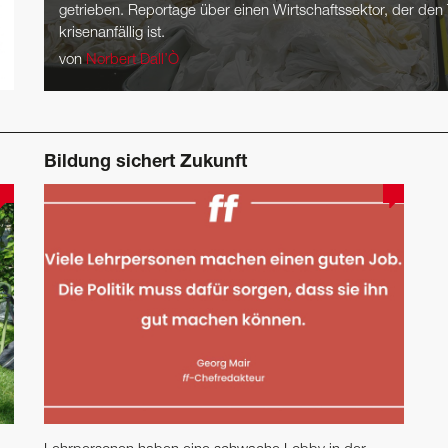
getrieben. Reportage über einen Wirtschaftssektor, der den
krisenanfällig ist.
von
Norbert Dall’Ò
Bildung sichert Zukunft