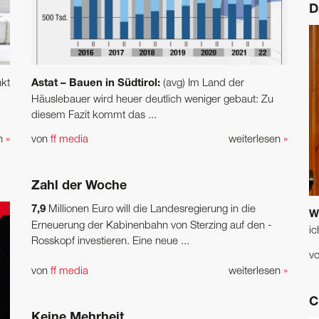
D
kt
Astat – Bauen in Südtirol:
(avg) Im Land der
Häuslebauer wird heuer deutlich weniger gebaut: Zu
diesem Fazit kommt das ...
en
»
von
ff media
weiterlesen
»
Zahl der Woche
7,9
Millionen Euro will die Landesregierung in die
W
Erneuerung der Kabinenbahn von Sterzing auf den ­
ic
Rosskopf investieren. Eine neue ...
v
von
ff media
weiterlesen
»
C
Keine Mehrheit