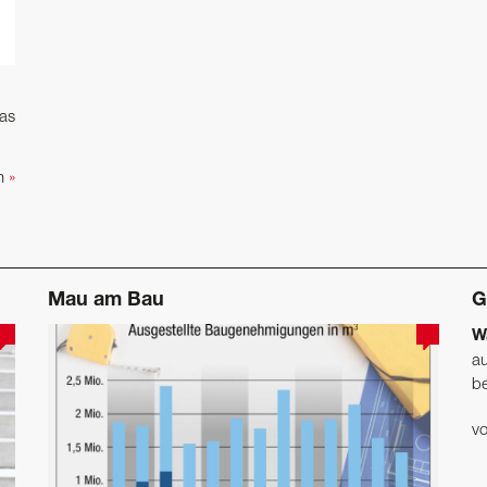
as
en
»
Mau am Bau
G
W
au
be
v