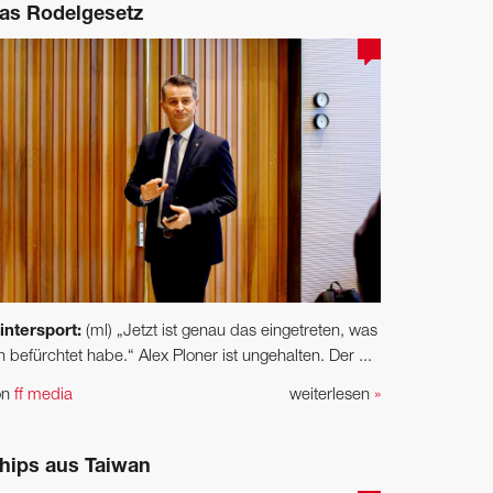
as Rodelgesetz
intersport:
(ml) „Jetzt ist genau das eingetreten, was
h befürchtet habe.“ Alex Ploner ist ungehalten. Der ...
on
ff media
weiterlesen
»
hips aus Taiwan