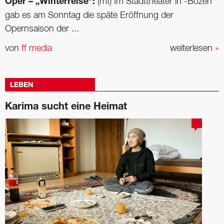
Oper – „Winterreise“:
(mt) Im Stadttheater in -Bozen
gab es am Sonntag die späte Eröffnung der
Opernsaison der ...
von
ff media
weiterlesen
»
LEBEN
Karima sucht eine Heimat