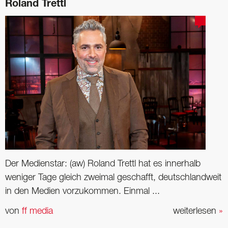
Roland Trettl
Der Medienstar: (aw) Roland Trettl hat es innerhalb
weniger Tage gleich zweimal geschafft, deutschlandweit
in den Medien vorzukommen. Einmal ...
von
ff media
weiterlesen
»