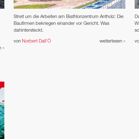
Streit um die Arbeiten am Biathlonzentrum Antholz: Die
Da
Baufirmen bekriegen einander vor Gericht. Was
W
dahintersteckt.
sc
von
Norbert Dall’Ò
weiterlesen
»
v
en
»