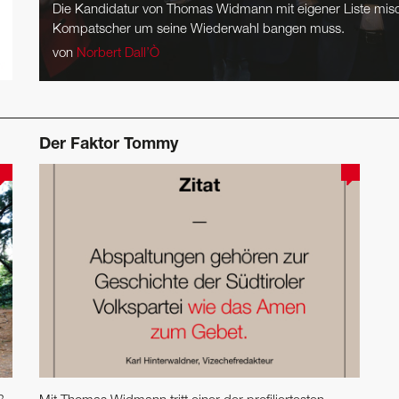
Die Kandidatur von Thomas Widmann mit eigener Liste mi
­Kompatscher um seine Wiederwahl bangen muss.
von
Norbert Dall’Ò
Der Faktor Tommy