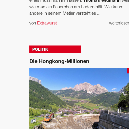
eines muss man ihm lassen:
Thomas Widmann
wei
wie man ein Feuerchen am Lodern hält. Wie kaum
andere in seinem Metier versteht es ...
von
Extrawurst
weiterles
POLITIK
Die Hongkong-Millionen