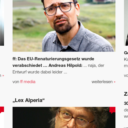
G
ff: Das EU-Renaturierungsgesetz wurde
Ko
verabschiedet …
Andreas Hilpold:
... naja, der
mu
Entwurf wurde dabei leider ...
en
»
v
von
ff media
weiterlesen
»
Z
„Lex Alperia“
3
de
wo