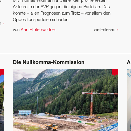
ß,
Mit Thomas Widmann tritt einer der profiliertesten
Akteure in der SVP gegen die eigene Partei an. Das
könnte – allen Prognosen zum Trotz – vor allem den
Oppositionsparteien schaden.
en
»
von
Karl Hinterwaldner
weiterlesen
»
Die Nullkomma-Kommission
A