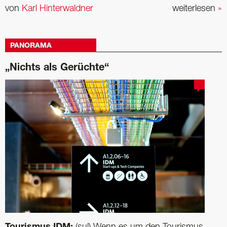
von
Karl Hinterwaldner
weiterlesen
»
PANORAMA
„Nichts als Gerüchte“
(sul) Wenn es um den Tourismus