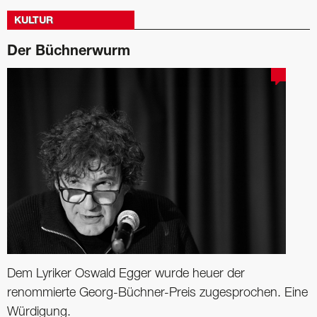
KULTUR
Der Büchnerwurm
Dem Lyriker Oswald Egger wurde heuer der
renommierte Georg-Büchner-Preis zugesprochen. Eine
Würdigung.