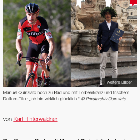
weitere Bilder
Manuel Quinziato hoch zu Rad und mit Lorbeerkranz und frischem
Dottore-Titel: „Ich bin wirklich glücklich.“
© Privatarchiv Quinziato
von
Karl Hinterwaldner