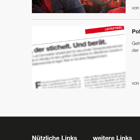
vo
Po
Geh
der 
vo
Nützliche Links
weitere Links