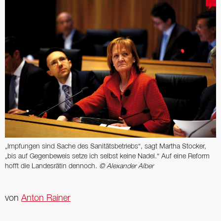
„Impfungen sind Sache des Sanitätsbetriebs“, sagt Martha Stocker,
„bis auf Gegen­beweis setze ich selbst keine Nadel.“ Auf eine Reform
hofft die Landesrätin dennoch.
© Alexander Alber
von
Anton Rainer