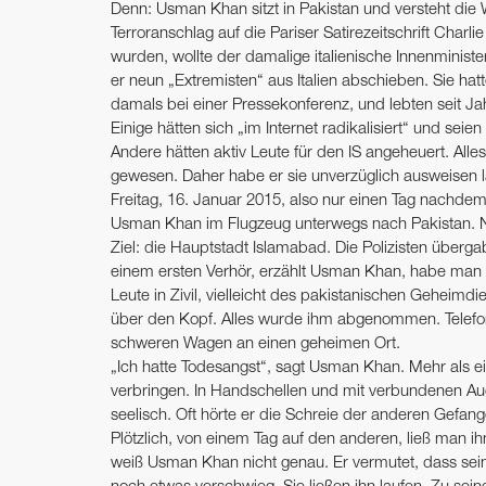
Denn: Usman Khan sitzt in Pakistan und versteht die 
Terroranschlag auf die Pariser Satirezeitschrift Cha
wurden, wollte der damalige italienische Innenministe
er neun „Extremisten“ aus Italien abschieben. Sie ha
damals bei einer Pressekonferenz, und lebten seit Jahr
Einige hätten sich „im Internet radikalisiert“ und seien
Andere hätten aktiv Leute für den IS angeheuert. Allesa
gewesen. Daher habe er sie unverzüglich ausweise
Freitag, 16. Januar 2015, also nur einen Tag nachde
Usman Khan im Flugzeug unterwegs nach Pakistan. Ne
Ziel: die Hauptstadt Islamabad. Die Polizisten übe
einem ersten Verhör, erzählt Usman Khan, habe man 
Leute in Zivil, vielleicht des pakistanischen Geheim
über den Kopf. Alles wurde ihm abgenommen. Telefo
schweren Wagen an einen geheimen Ort.
„Ich hatte Todesangst“, sagt Usman Khan. Mehr al
verbringen. In Handschellen und mit verbundenen Aug
seelisch. Oft hörte er die Schreie der anderen Gefan
Plötzlich, von einem Tag auf den anderen, ließ man ih
weiß Usman Khan nicht genau. Er vermutet, dass sei