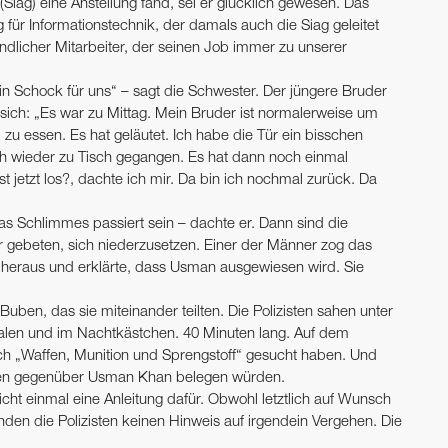
(Siag) eine Anstellung fand, sei er glücklich gewesen. Das
 für Informations­technik, der damals auch die Siag geleitet
eundlicher Mitarbeiter, der seinen Job immer zu unserer
in Schock für uns“ – sagt die Schwester. Der jüngere Bruder
 sich: „Es war zu Mittag. Mein Bruder ist normalerweise um
u essen. Es hat geläutet. Ich habe die Tür ein bisschen
ch wieder zu Tisch gegangen. Es hat dann noch einmal
 jetzt los?, dachte ich mir. Da bin ich nochmal zurück. Da
was Schlimmes passiert sein – dachte er. Dann sind die
 gebeten, sich niederzusetzen. Einer der Männer zog das
 heraus und erklärte, dass Usman ausgewiesen wird. Sie
ben, das sie miteinander teilten. Die Polizisten sahen unter
alen und im Nachtkästchen. 40 Minuten lang. Auf dem
ach „Waffen, Munition und Sprengstoff“ gesucht haben. Und
ngen gegenüber Usman Khan belegen würden.
ht einmal eine Anleitung dafür. Obwohl letztlich auf Wunsch
den die Polizisten keinen Hinweis auf irgendein Vergehen. Die