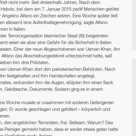
Welt nicht mehr. Seit dreieinhalb Jahren. Nach dem
rlie Hebdo, bei dem am 7. Januar 2015 zwölf Menschen getötet
r Angelino Alfano ein Zeichen setzen. Eine Woche später ließ
tten allesamt eine Aufenthaltsgenehmigung, sagte Alfano
en in Italien.
 der Terrororganisation Islamischer Staat (IS) beigetreten.
mt seien sie aber eine Gefahr für die Sicherheit in Italien
n lassen. Einer der neun Abgeschobenen war Usman Khan. Am
m Alfano das Abschiebungsdekret unterzeichnet hatte, saß
ben ihm drei Polizisten.
rgaben Usman Khan dort den pakistanischen Behörden. Nach
ihn festgehalten und ihm Handschellen angelegt.
dienstes, verbanden ihm die Augen, stülpten ihm einen Sack
n, Geldtasche, Dokumente. Sodann ging es in einem
s eine Woche musste er zusammen mit anderen Gefangenen
en. Er wurde geschlagen und gefoltert – körperlich und
genen.
n, den angeblichen Terroristen, frei. Seltsam. Warum? Das
ne Peiniger gemerkt haben, dass er weder etwas getan hatte