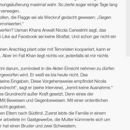
einungsäußerung maximal wahr. So zierte sogar einige Tage lang
h verwegen.
llen, die Flagge sei als Weckruf gedacht gewesen: „Gegen
rrorisierten.“
erfen? Usman Khans Anwalt Nicola Canestrini sagt, das
n Like auf Facebook sei keine Straftat. Und schon gar nicht ein
inen Anschlag plant oder mit Terroristen kooperiert, kann er
ber im Fall Khan liegt nichts vor, jedenfalls ist mir nichts
rini darum, zumindest in die Akten Einsicht nehmen zu dürfen
eworfen wird. Er weiß es bis heute nicht. Das
uf seine Eingaben. Diese Vorgehensweise empfindet Nicola
ndrecht“, sagt er (siehe Interview), „kennt keine Ausnahme.“
es Grundrecht außer Kraft gesetzt. Denn eines der
t. Mit Beweisen und Gegenbeweisen. Mit einer ordentlichen
nicht gegeben.
 Eltern nach Südtirol. Zuerst lebte die Familie in einem
ter arbeitete im Gastgewerbe, die Mutter kümmerte sich um
Er hat einen Bruder und zwei Schwestern.