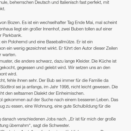
hule, beherrschen Deutsch und Italienisch fast perfekt, mit
kt.
on Bozen. Es ist ein wechselhafter Tag Ende Mai, mal scheint
haus liegt ein großer Innenhof, zwei Buben tollen auf einer
er Parkbank.
 ein Polohemd und eine Baseballmütze. Er ist ein
 ein wenig gezeichnet wirkt. Er führt den Autor dieser Zeilen
r warten.
uster, die andere schwarz, dazu lange Kleider. Die Küche ist
r gekocht, gegessen und gelebt wird. Wir setzen uns an den
ont wird.
ht, fehle ihnen sehr. Der Bub sei immer für die Familie da
dtirol sei ja anfangs, im Jahr 1998, nicht leicht gewesen. Die
cht den seltsamen Dialekt der Einheimischen.
tirol gekommen auf der Suche nach einem besseren Leben. Das
nug zu essen, eine Wohnung, eine gute Schulbildung für die
 danach verschiedenen Jobs nach. „Er ist für mich der große
rtung übernahm“, sagt die Schwester.