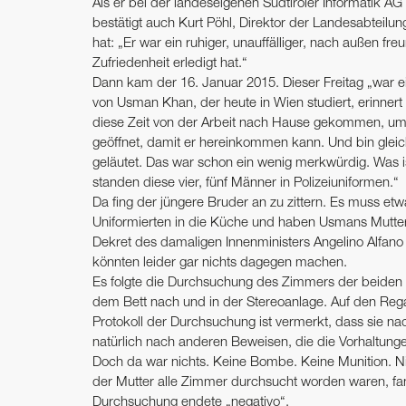
Als er bei der landeseigenen Südtiroler Informatik AG 
bestätigt auch Kurt Pöhl, Direktor der Landesabteilung
hat: „Er war ein ruhiger, unauffälliger, nach außen fr
Zufriedenheit erledigt hat.“
Dann kam der 16. Januar 2015. Dieser Freitag „war e
von Usman Khan, der heute in Wien studiert, erinnert
diese Zeit von der Arbeit nach Hause gekommen, um z
geöffnet, damit er hereinkommen kann. Und bin glei
geläutet. Das war schon ein wenig merkwürdig. Was ist
standen diese vier, fünf Männer in Polizeiuniformen.“
Da fing der jüngere Bruder an zu zittern. Es muss et
Uniformierten in die Küche und haben Usmans Mutter
Dekret des damaligen Innenministers Angelino Alfano
könnten leider gar nichts dagegen machen.
Es folgte die Durchsuchung des Zimmers der beiden Bu
dem Bett nach und in der Stereoanlage. Auf den Reg
Protokoll der Durchsuchung ist vermerkt, dass sie n
natürlich nach anderen Beweisen, die die Vorhaltu
Doch da war nichts. Keine Bombe. Keine Munition. Nic
der Mutter alle Zimmer durchsucht worden waren, fan
Durchsuchung endete „negativo“.