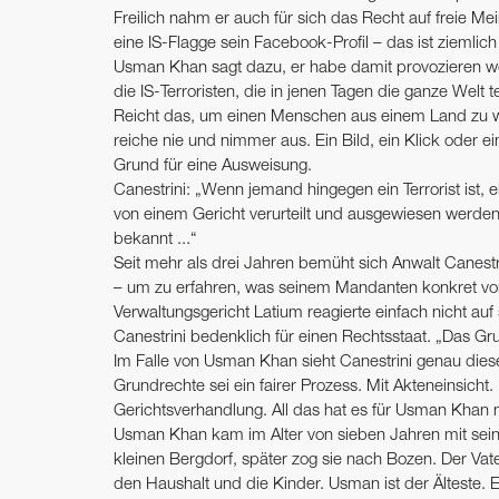
Freilich nahm er auch für sich das Recht auf freie M
eine IS-Flagge sein Facebook-Profil – das ist ziemlic
Usman Khan sagt dazu, er habe damit provozieren wo
die IS-Terroristen, die in jenen Tagen die ganze Welt te
Reicht das, um einen Menschen aus einem Land zu w
reiche nie und nimmer aus. Ein Bild, ein Klick oder ei
Grund für eine Ausweisung.
Canestrini: „Wenn jemand hingegen ein Terrorist ist, e
von einem Gericht verurteilt und ausgewiesen werden. A
bekannt ...“
Seit mehr als drei Jahren bemüht sich Anwalt Canest
– um zu erfahren, was seinem Mandanten konkret vorg
Verwaltungsgericht Latium reagierte einfach nicht a
Canestrini bedenklich für einen Rechtsstaat. „Das Gru
Im Falle von Usman Khan sieht Canestrini genau dies
Grundrechte sei ein fairer Prozess. Mit Akteneinsich
Gerichtsverhandlung. All das hat es für Usman Khan 
Usman Khan kam im Alter von sieben Jahren mit seinen
kleinen Bergdorf, später zog sie nach Bozen. Der Va
den Haushalt und die Kinder. Usman ist der Älteste. 