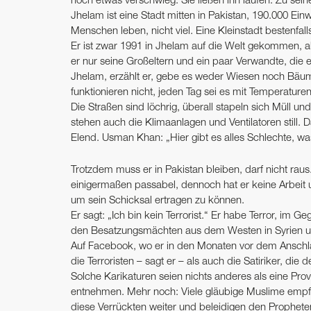
noch etwas verschwieg. Sie ließen ihn laufen. Zu sei
Jhelam ist eine Stadt mitten in Pakistan, 190.000 Ein
Menschen leben, nicht viel. Eine Kleinstadt bestenfal
Er ist zwar 1991 in Jhelam auf die Welt gekommen, abe
er nur seine Großeltern und ein paar Verwandte, die e
Jhelam, erzählt er, gebe es weder Wiesen noch Bäume
funktionieren nicht, jeden Tag sei es mit Temperature
Die Straßen sind löchrig, überall stapeln sich Müll un
stehen auch die Klimaanlagen und Ventilatoren still.
Elend. Usman Khan: „Hier gibt es alles Schlechte, w
Trotzdem muss er in Pakistan bleiben, darf nicht raus
einigermaßen passabel, dennoch hat er keine Arbeit
um sein Schicksal ertragen zu können.
Er sagt: „Ich bin kein Terrorist.“ Er habe Terror, im G
den Besatzungsmächten aus dem Westen in Syrien un
Auf Facebook, wo er in den Monaten vor dem Anschlag 
die Terroristen – sagt er – als auch die Satiriker,
Solche Karikaturen seien nichts anderes als eine P
entnehmen. Mehr noch: Viele gläubige Muslime emp
diese Verrückten weiter und beleidigen den Prophet