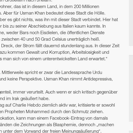
nen Großeltern nach Jhelam.
wohner, das ist in diesem Land, in dem 200 Millionen
ls. Aber für Usman Khan bedeutet diese Stadt die Hölle.
r es gibt nichts, was ihn mit dieser Stadt verbindet. Hier hat
r bis zu seiner Abschiebung aus Italien kaum kannte. In
, weder Bars noch Eisdielen, die öffentlichen Dienste
n zwischen 40 und 50 Grad Celsius unerträglich heiß.
d Dreck, der Strom fällt dauernd stundenlang aus. In dieser Zeit
 Dazu kommen Gewalt und Korruption, Arbeitslosigkeit und
as man sich von einem unterentwickelten Land erwartet.“
. Mittlerweile spricht er zwar die Landessprache Urdu
 und keine Perspektive. Usman Khan nimmt Antidepressiva,
egenteil, immer verurteilt. Auch wenn er sich kritisch gegenüber
d im Irak geäußert habe.
auf Charlie Hebdo ziemlich aktiv war, kritisierte er sowohl
 die den Propheten Mohammed durch den Schmutz ziehen.
rovokation, kann man einem Facebook-Eintrag von damals
fänden die Zeichnungen als Blasphemie, dennoch „machen
en unter dem Vorwand der freien Meinungsäußerung“.