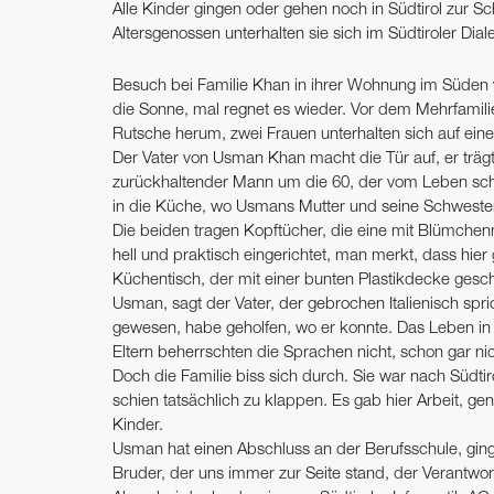
Alle Kinder gingen oder gehen noch in Südtirol zur Sc
Altersgenossen unterhalten sie sich im Südtiroler Diale
Besuch bei Familie Khan in ihrer Wohnung im Süden v
die Sonne, mal regnet es wieder. Vor dem Mehrfamilien
Rutsche herum, zwei Frauen unterhalten sich auf ein
Der Vater von Usman Khan macht die Tür auf, er trägt
zurückhaltender Mann um die 60, der vom Leben schon
in die Küche, wo Usmans Mutter und seine Schweste
Die beiden tragen Kopftücher, die eine mit Blümchenm
hell und praktisch eingerichtet, man merkt, dass hie
Küchentisch, der mit einer bunten Plastikdecke gesch
Usman, sagt der Vater, der gebrochen Italienisch spric
gewesen, habe geholfen, wo er konnte. Das Leben in Sü
Eltern beherrschten die Sprachen nicht, schon gar ni
Doch die Familie biss sich durch. Sie war nach Süd
schien tatsächlich zu klappen. Es gab hier Arbeit, ge
Kinder.
Usman hat einen Abschluss an der Berufsschule, ging
Bruder, der uns immer zur Seite stand, der Verantwo