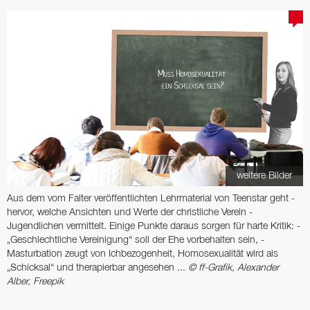
weitere Bilder
Aus dem vom Falter­ ­veröffentlichten Lehr­material von Teenstar geht ­
hervor, ­welche Ansichten und ­Werte der ­christliche Verein ­
Jugendlichen vermittelt­. Einige­ Punkte ­daraus sorgen für harte Kritik: ­
„Geschlechtliche Ver­einigung“ soll der Ehe vorbehalten sein, ­
Masturbation zeugt von ­Ichbezogenheit, ­Homo­sexualität wird als
„Schicksal“ und ­therapierbar ­angesehen ...
© ff-Grafik, Alexander
Alber, Freepik