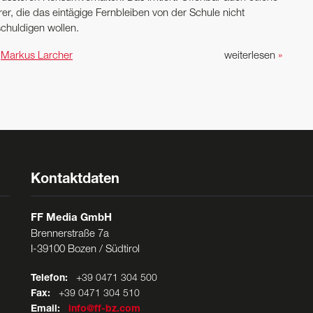
er, die das eintägige Fernbleiben von der Schule nicht
schuldigen wollen.
n
Markus Larcher
weiterlesen
»
Kontaktdaten
FF Media GmbH
Brennerstraße 7a
I-39100 Bozen / Südtirol
Telefon:
+39 0471 304 500
Fax:
+39 0471 304 510
Email:
info@ff-bz.com