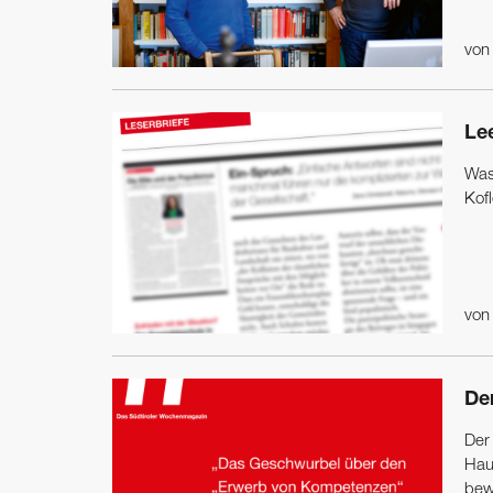
vo
Lee
Was
Kofl
vo
De
Der 
Hau
bewu