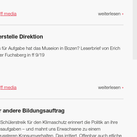
n
ff media
weiterlesen
»
rstelle Direktion
 für Aufgabe hat das Museion in Bozen? Leser­brief von Erich
er Fuchsberg in ff 9/19
n
ff media
weiterlesen
»
r andere Bildungsauftrag
Schülerstreik für den Klimaschutz erinnert die Politik an ihre
saufgaben – und mahnt uns Erwachsene zu einem
ssteren Konsumverhalten. Das irritiert. Offenbar auch ­etliche