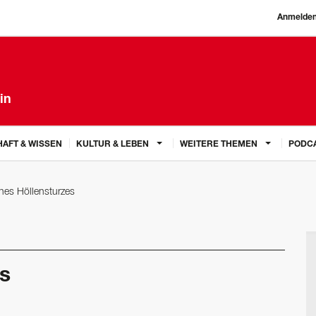
Anmelde
in
AFT & WISSEN
KULTUR & LEBEN
WEITERE THEMEN
PODC
nes Höllensturzes
s