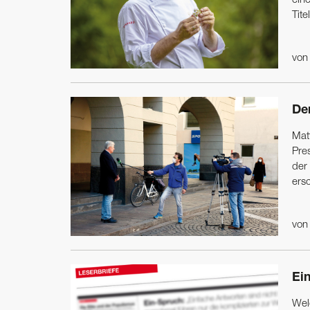
eine
Tite
vo
De
Matt
Pre
der
ers
vo
Ei
Wel