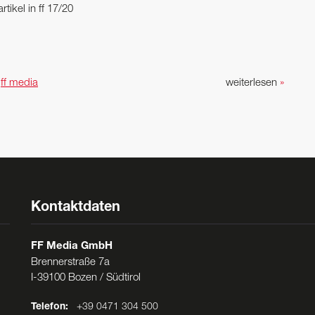
artikel in ff 17/20
n
ff media
weiterlesen
»
Kontaktdaten
FF Media GmbH
Brennerstraße 7a
I-39100 Bozen / Südtirol
Telefon:
+39 0471 304 500