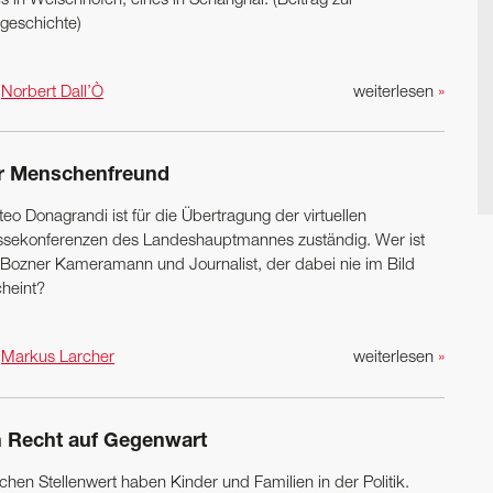
s in Welschnofen, eines in Schanghai. (Beitrag zur
lgeschichte)
n
Norbert Dall’Ò
weiterlesen
»
r Menschenfreund
eo Donagrandi ist für die Übertragung der virtuellen
ssekonferenzen des Landeshauptmannes zuständig. Wer ist
 Bozner Kameramann und Journalist, der dabei nie im Bild
cheint?
n
Markus Larcher
weiterlesen
»
n Recht auf Gegenwart
chen Stellenwert haben Kinder und Familien in der Politik.