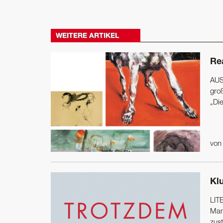
WEITERE ARTIKEL
Re
AUS
gro
„Die
vo
Kl
LIT
Mann
zus