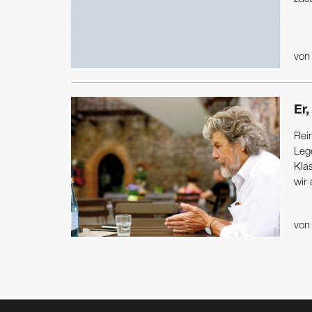
vo
Er
Rei
Leg
Kla
wir
vo