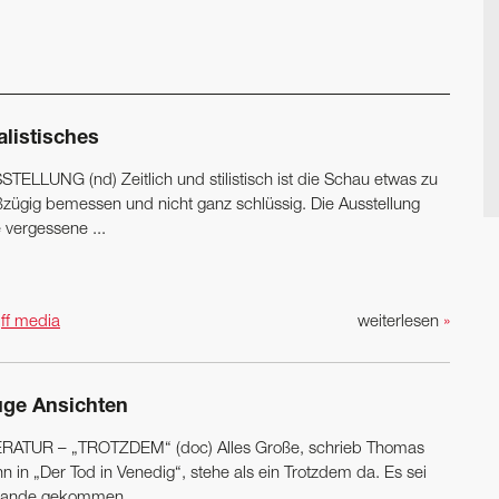
alistisches
STELLUNG (nd) Zeitlich und stilistisch ist die Schau etwas zu
ßzügig bemessen und nicht ganz schlüssig. Die Ausstellung
 vergessene ...
n
ff media
weiterlesen
»
uge Ansichten
ERATUR – „TROTZDEM“ (doc) Alles Große, schrieb Thomas
 in „Der Tod in Venedig“, stehe als ein Trotzdem da. Es sei
tande gekommen ...