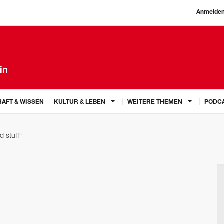
Anmelde
in
AFT & WISSEN
KULTUR & LEBEN
WEITERE THEMEN
PODC
d stuff“