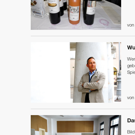
vo
Wu
Wen
geb
Spi
vo
Da
Bil