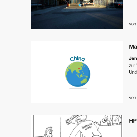
vo
Ma
Jen
zur
Und 
vo
HP