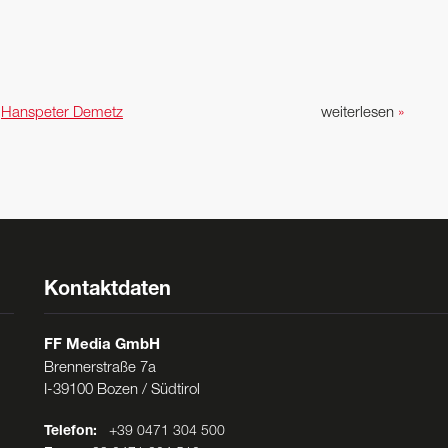
n
Hanspeter Demetz
weiterlesen
»
Kontaktdaten
FF Media GmbH
Brennerstraße 7a
I-39100 Bozen / Südtirol
Telefon:
+39 0471 304 500