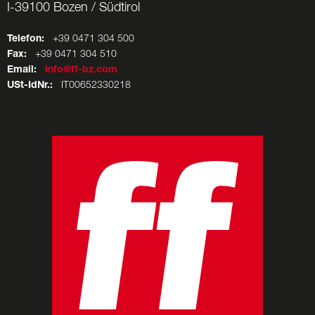
I-39100 Bozen / Südtirol
Telefon:
+39 0471 304 500
Fax:
+39 0471 304 510
Email:
info@ff-bz.com
USt-IdNr.:
IT00652330218