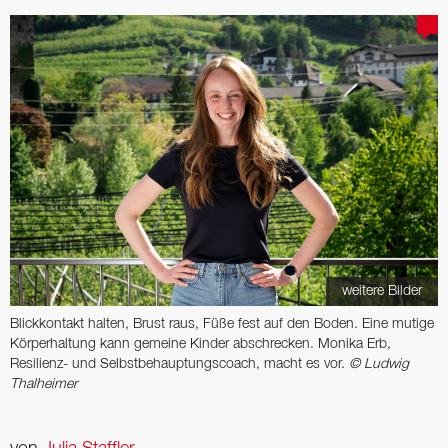
weitere Bilder
Blickkontakt halten, Brust raus, Füße fest auf den Boden. Eine mutige
Körper­haltung kann gemeine Kinder ab­schrecken. Monika Erb,
Resilienz- und Selbstbehauptungscoach, macht es vor.
© Ludwig
Thalheimer