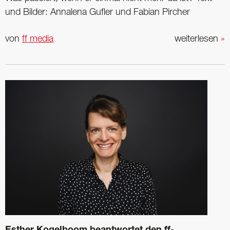
und Bilder: Annalena Gufler und Fabian Pircher
von
ff media
weiterlesen
»