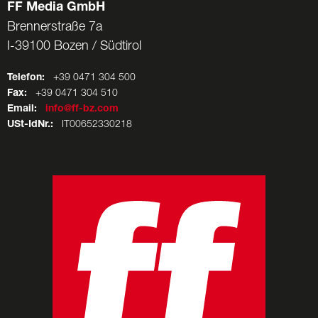
FF Media GmbH
Brennerstraße 7a
I-39100 Bozen / Südtirol
Telefon:
+39 0471 304 500
Fax:
+39 0471 304 510
Email:
info@ff-bz.com
USt-IdNr.:
IT00652330218