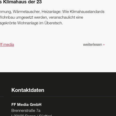
s Klimahaus der 23
mung, Wärmetauscher, Heizanlage: Wie Klimahausstandards
Wohnbau ­umgesetzt werden, veranschaulicht eine
isgekrönte ­Wohnanlage im ­Überetsch.
n
ff media
weiterlesen
»
Kontaktdaten
FF Media GmbH
Brennerstraße 7a