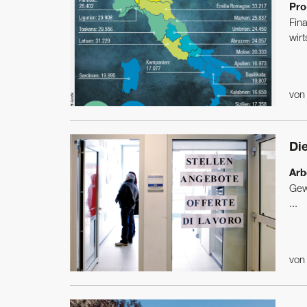
Pro
Fin
wirt
vo
Di
Arb
Gew
...
vo