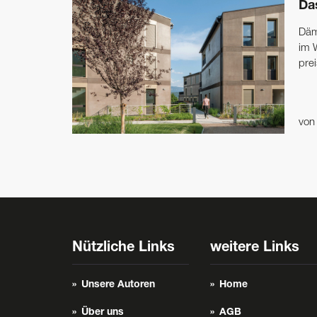
Da
Däm
im 
pre
vo
Nützliche Links
weitere Links
Unsere Autoren
Home
Über uns
AGB