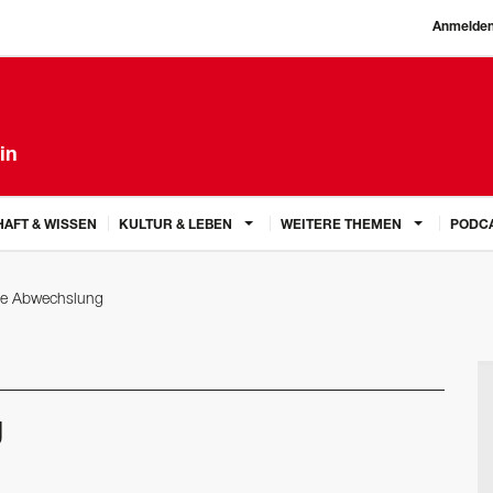
Anmelde
in
AFT & WISSEN
KULTUR & LEBEN
WEITERE THEMEN
PODC
te Abwechslung
g