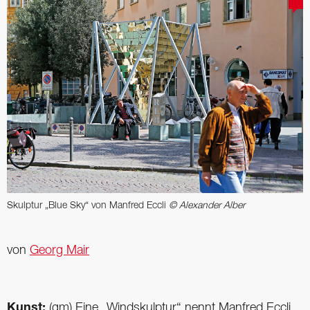
Skulptur „Blue Sky“ von Manfred Eccli
© Alexander Alber
von
Georg Mair
Kunst:
(gm) Eine „Windskulptur“ nennt Manfred Eccli