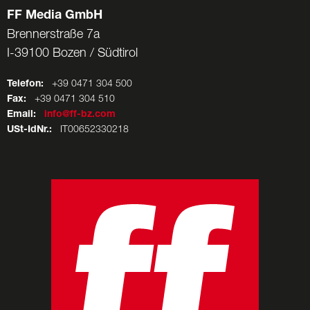
FF Media GmbH
Brennerstraße 7a
I-39100 Bozen / Südtirol
Telefon:
+39 0471 304 500
Fax:
+39 0471 304 510
Email:
info@ff-bz.com
USt-IdNr.:
IT00652330218