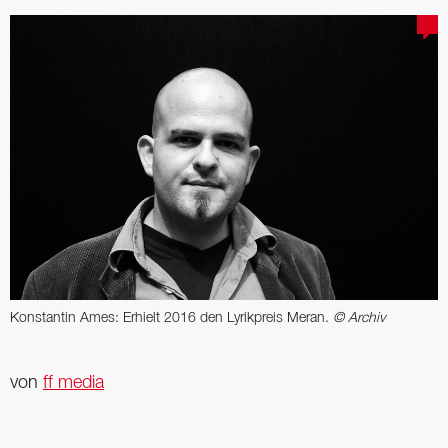
Konstantin Ames: Erhielt 2016 den Lyrikpreis Meran.
© Archiv
von
ff media