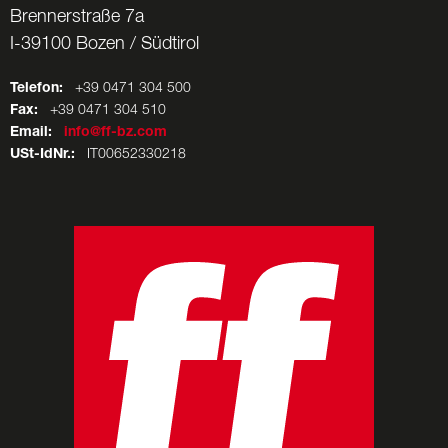
Brennerstraße 7a
I-39100 Bozen / Südtirol
Telefon:
+39 0471 304 500
Fax:
+39 0471 304 510
Email:
info@ff-bz.com
USt-IdNr.:
IT00652330218