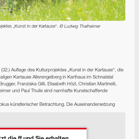
ojektes „Kunst in der Kartause“.
© Ludwig Thalheimer
e (32.) Auflage des Kulturprojektes „Kunst in der Kartause“, die
ligen Kartause Allerengelberg in Karthaus im Schnalstal
gger, Franziska Gilli, Elisabeth Hözl, Christian Martinelli,
heimer und Paul Thuile sind namhafte Kunstschaffende
okus künstlerischer Betrachtung. Die Auseinandersetzung
zt die ff und Sie erhalten