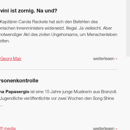
vini ist zornig. Na und?
 Kapitänin Carola Rackete hat sich den Befehlen des
ienischen Innenministers ­widersetzt. Illegal. Ja vielleicht. Aber
 notwendiger Akt des zivilen Ungehorsams, um Menschenleben
etten.
n
Georg Mair
weiterlesen
»
rsonenkontrolle
na Papasergio
ist eine 15 Jahre junge Musikerin aus Branzoll.
 Jugendliche veröffentlichte vor zwei Wochen den Song Shine
..
n
ff media
weiterlesen
»