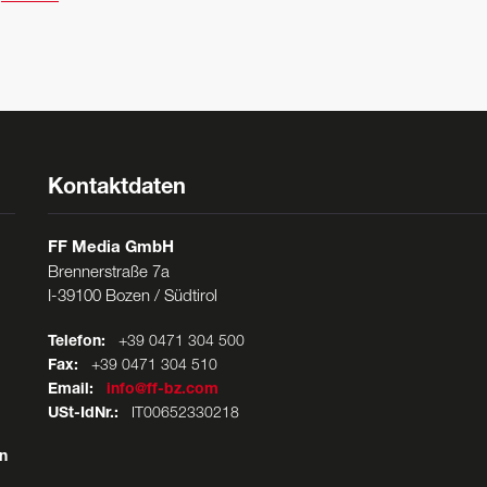
Kontaktdaten
FF Media GmbH
Brennerstraße 7a
I-39100 Bozen / Südtirol
Telefon:
+39 0471 304 500
Fax:
+39 0471 304 510
Email:
info@ff-bz.com
USt-IdNr.:
IT00652330218
n