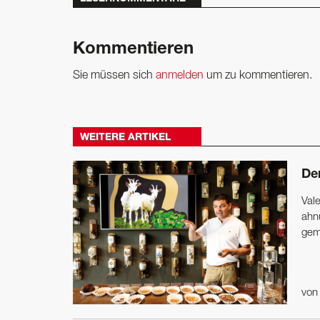
Kommentieren
Sie müssen sich
anmelden
um zu kommentieren.
WEITERE ARTIKEL
De
Vale
ahn
gem
vo