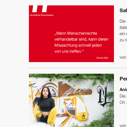
Sal
Die
ital
ein
zu r
vo
Pe
Ani
Die
On .
vo