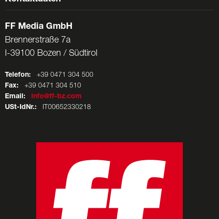
FF Media GmbH
Brennerstraße 7a
I-39100 Bozen / Südtirol
Telefon:
+39 0471 304 500
Fax:
+39 0471 304 510
Email:
info@ff-bz.com
USt-IdNr.:
IT00652330218