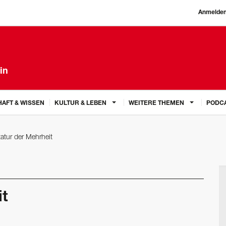
Anmelde
in
AFT & WISSEN
KULTUR & LEBEN
WEITERE THEMEN
PODC
tatur der Mehrheit
it