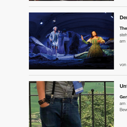
De
The
ste
am F
vo
Un
Gem
am 
Bew