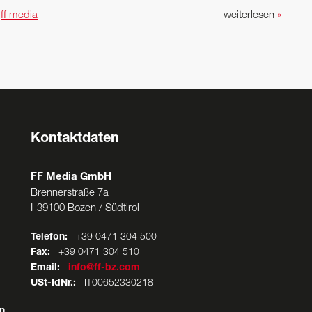
n
ff media
weiterlesen
»
Kontaktdaten
FF Media GmbH
Brennerstraße 7a
I-39100 Bozen / Südtirol
Telefon:
+39 0471 304 500
Fax:
+39 0471 304 510
Email:
info@ff-bz.com
USt-IdNr.:
IT00652330218
n