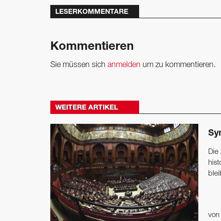
LESERKOMMENTARE
Kommentieren
Sie müssen sich
anmelden
um zu kommentieren.
WEITERE ARTIKEL
Sy
Die 
his
blei
vo