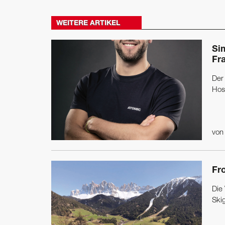
WEITERE ARTIKEL
Si
Fr
Der
Hos
vo
Fro
Die
Skig