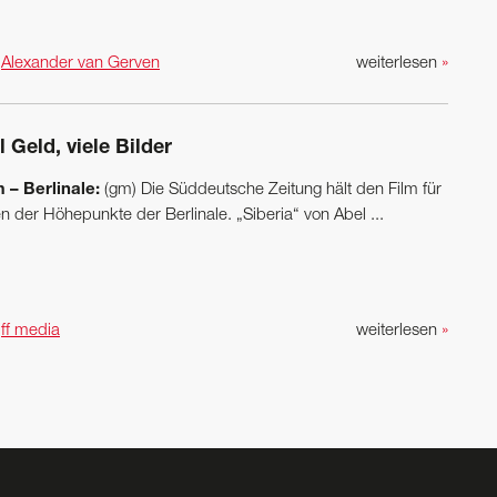
n
Alexander van Gerven
weiterlesen
»
l Geld, viele Bilder
m – Berlinale:
(gm) Die Süddeutsche Zeitung hält den Film für
n der Höhepunkte der Berlinale. „Siberia“ von Abel ...
n
ff media
weiterlesen
»