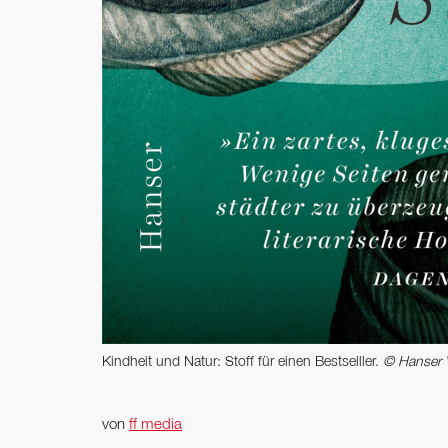
Kindheit und Natur: Stoff für einen Bestselller.
© Hanser 
von
ff media