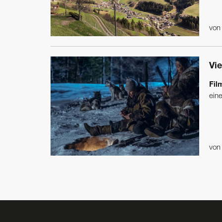
vo
Vie
Fil
eine
vo