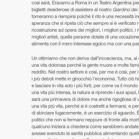
così sarà. Eravamo a Roma in un Teatro Argentina pie
biglietti desiderose di assistere al nostro
Giardino dei c
torneranno a riempirsi poiché il rito è una necessità 
speranza che si ripeta ciò che sempre si è verificato 
ricostruzione ad opera dei migliori, i migliori politici, i m
migliori artisti, quelle persone dotate di una vocazion
alimenta con il mero interesse egoico ma con una pas
Un ottimismo che non deriva dall’incoscienza, ma, al 
una vita dolorosa perché la gente muore e molte famig
reddito. Nel nostro settore è così, per me è così, per i 
i più deboli mette in ginocchio l’economia. Tutto ciò 
e lasciare in vita solo i più forti, per come va il mond
una vita più intensa, la natura si riprende i suoi spazi, 
sarà una primavera di dolore ma anche rigogliosa di vi
una vita più vita, perché si è costretti a fermarsi, e 
di sbirciare fugacemente, è un esercizio di sguardo. È
politici che non si fermano neppure di fronte alla mo
qualcuno inizierà a chiedersi come sarebbero andate l
avesse svenduto la sanità pubblica alimentando quell