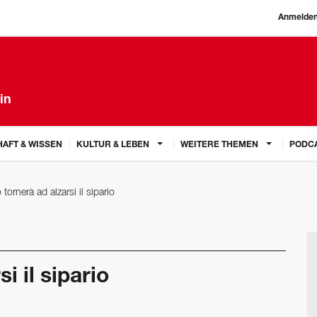
Anmelde
in
AFT & WISSEN
KULTUR & LEBEN
WEITERE THEMEN
PODC
ornerà ad ­alzarsi il sipario
i il sipario