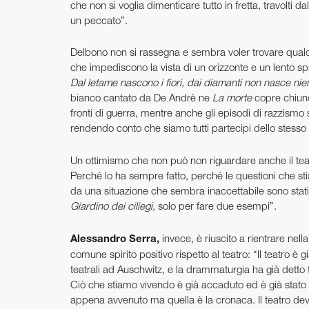
che non si voglia dimenticare tutto in fretta, travolti
un peccato”.
Delbono non si rassegna e sembra voler trovare qualc
che impediscono la vista di un orizzonte e un lento s
Dal letame nascono i fiori, dai diamanti non nasce nie
bianco cantato da De Andrè ne
La morte
copre chiunq
fronti di guerra, mentre anche gli episodi di razzismo 
rendendo conto che siamo tutti partecipi dello stesso 
Un ottimismo che non può non ­riguardare anche il teatr
Perché lo ha sempre fatto, perché le questioni che stia
da una situazione che sembra inaccettabile sono stati 
Giardino dei ciliegi,
solo per fare due esempi”.
Alessandro Serra,
invece, è riuscito a rientrare ne
comune spirito positivo rispetto al teatro: “Il teatro è 
teatrali ad Auschwitz, e la drammaturgia ha già detto t
Ciò che stiamo vivendo è già accaduto ed è già stato
appena avvenuto ma quella è la cronaca. Il teatro deve