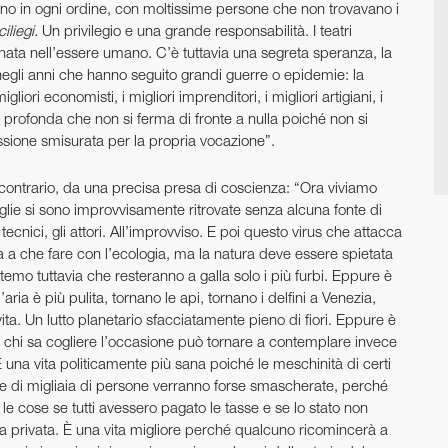
no in ogni ordine, con moltissime persone che non trovavano i
iliegi.
Un privilegio e una grande responsabilità. I teatri
innata nell’essere umano. C’è tuttavia una segreta speranza, la
negli anni che hanno seguito grandi guerre o epidemie: la
igliori economisti, i migliori imprenditori, i migliori artigiani, i
e profonda che non si ferma di fronte a nulla poiché non si
sione smisurata per la propria vocazione”.
contrario, da una precisa presa di coscienza: “Ora viviamo
lie si sono improvvisamente ritrovate senza alcuna fonte di
tecnici, gli attori. All’improvviso. E poi questo virus che attacca
ha a che fare con l’ecologia, ma la natura deve essere spietata
o temo tuttavia che resteranno a galla solo i più furbi. Eppure è
l’aria è più pulita, tornano le api, tornano i delfini a Venezia,
ta. Un lutto planetario sfacciatamente pieno di fiori. Eppure è
per chi sa cogliere l’occasione può tornare a contemplare invece
 una vita politicamente più sana poiché le meschinità di certi
rte di migliaia di persone verranno forse smascherate, perché
e cose se tutti avessero pagato le tasse e se lo stato non
a privata. È una vita migliore perché qualcuno ricomincerà a