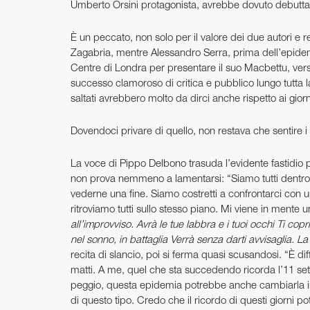
Umberto Orsini protagonista, avrebbe dovuto debuttar
È un peccato, non solo per il valore dei due autori e re
Zagabria, mentre Alessandro Serra, prima dell’epidem
Centre di Londra per presentare il suo Macbettu, ver
successo clamoroso di critica e pubblico lungo tutta 
saltati avrebbero molto da dirci anche rispetto ai gior
Dovendoci privare di quello, non restava che sentire i d
La voce di Pippo Delbono trasuda l’evidente fastidio pe
non prova nemmeno a lamentarsi: “Siamo tutti dentro a
vederne una fine. Siamo costretti a confrontarci con 
ritroviamo tutti sullo stesso piano. Mi viene in mente
all’improvviso. Avrà le tue labbra e i tuoi occhi Ti co
nel sonno, in battaglia Verrà senza darti avvisaglia. 
recita di slancio, poi si ferma quasi scusandosi. “È dif
matti. A me, quel che sta succedendo ricorda l’11 sett
peggio, questa epidemia potrebbe anche cambiarla in
di questo tipo. Credo che il ricordo di questi giorni p