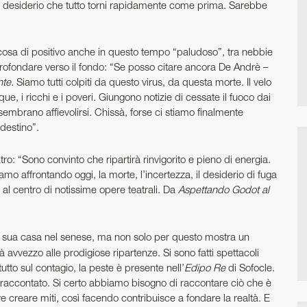
 dal desiderio che tutto torni rapidamente come prima. Sarebbe
osa di positivo anche in questo tempo “paludoso”, tra nebbie
profondare verso il fondo: “Se posso citare ancora De Andrè –
nte.
Siamo tutti colpiti da questo virus, da questa morte. Il velo
ue, i ricchi e i poveri. Giungono notizie di cessate il fuoco dai
sembrano affievolirsi. Chissà, forse ci stiamo finalmente
destino”.
o: “Sono convinto che ripartirà rinvigorito e pieno di energia.
mo affrontando oggi, la morte, l’incertezza, il desiderio di fuga
al centro di notissime opere teatrali. Da
Aspettando Godot al
lla sua casa nel senese, ma non solo per questo mostra un
già avvezzo alle prodigiose ripartenze. Si sono fatti spettacoli
utto sul contagio, la peste è presente nell’
Edipo Re
di Sofocle.
 raccontato. Si certo abbiamo bisogno di raccontare ciò che è
 creare miti, così facendo contribuisce a fondare la realtà. E