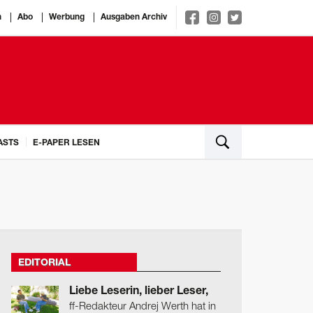
n
Abo
Werbung
Ausgaben Archiv
ASTS
E-PAPER LESEN
EDITORIAL
Liebe Leserin, lieber Leser,
ff-Redakteur Andrej Werth hat in