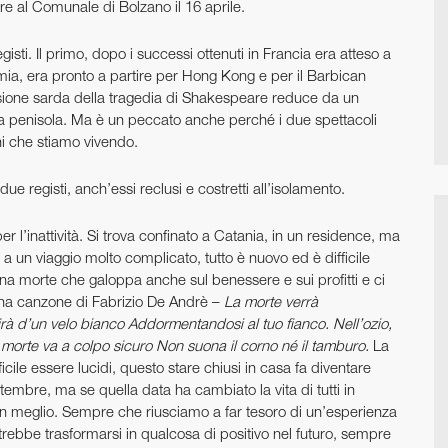
e al Comunale di Bolzano il 16 aprile.
gisti. Il primo, dopo i successi ottenuti in Francia era atteso a
ia, era pronto a partire per Hong Kong e per il Barbican
sione sarda della tragedia di Shakespeare reduce da un
la penisola. Ma è un peccato anche perché i due spettacoli
ni che stiamo vivendo.
ue registi, anch’essi reclusi e costretti all’isolamento.
r l’inattività. Si trova confinato a Catania, in un residence, ma
 un viaggio molto complicato, tutto è nuovo ed è difficile
una morte che galoppa anche sul benessere e sui profitti e ci
 una canzone di Fabrizio De Andrè –
La morte verrà
p­rirà d’un velo bianco Addormen
tandosi al tuo fianco. Nell’ozio,
La morte va a colpo sicuro Non suona il corno né il tamburo.
La
ficile essere lucidi, questo stare chiusi in casa fa diventare
embre, ma se quella data ha cambiato la vita di tutti in
 meglio. Sempre che riusciamo a far tesoro di un’esperienza
otrebbe trasformarsi in qualcosa di positivo nel futuro, sempre