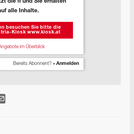
zt die ff und Sie erhalten
auf alle Inhalte.
n besuchen Sie bitte die
tria-Kiosk www.kiosk.at
ngebote im Überblick
Bereits Abonnent?
» Anmelden