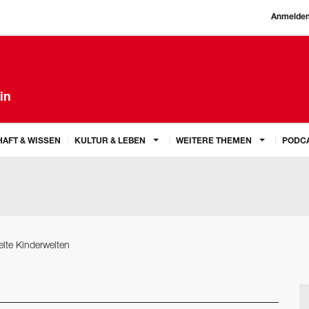
Anmelde
in
AFT & WISSEN
KULTUR & LEBEN
WEITERE THEMEN
PODC
elte Kinderwelten