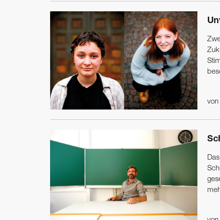
Un
Zwe
Zuk
Stim
bes
vo
Sc
Das
Sch
ges
mehr