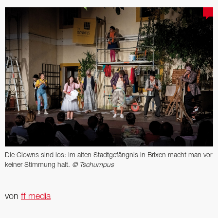
Die Clowns sind los: Im alten Stadtgefängnis in Brixen macht man vor
keiner Stimmung halt.
© Tschumpus
von
ff media