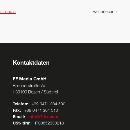
n
ff media
weiterlesen
»
Kontaktdaten
FF Media GmbH
Brennerstraße 7a
I-39100 Bozen / Südtirol
Telefon:
+39 0471 304 500
Fax:
+39 0471 304 510
Email:
info@ff-bz.com
USt-IdNr.:
IT00652330218