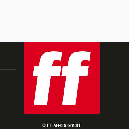
©
FF Media GmbH
.