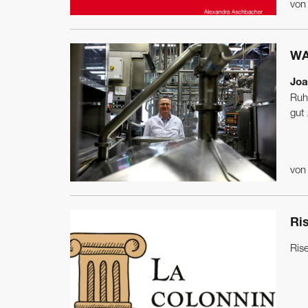
vo
WA
Joa
Ruh
gut .
vo
Ri
Ris