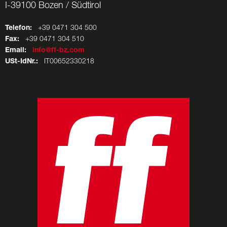
I-39100 Bozen / Südtirol
Telefon:
+39 0471 304 500
Fax:
+39 0471 304 510
Email:
info@ff-bz.com
USt-IdNr.:
IT00652330218