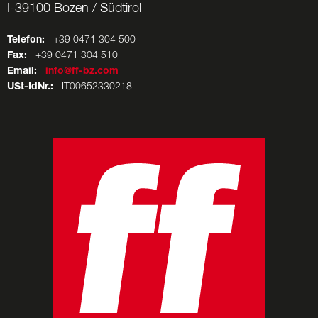
I-39100 Bozen / Südtirol
Telefon:
+39 0471 304 500
Fax:
+39 0471 304 510
Email:
info@ff-bz.com
USt-IdNr.:
IT00652330218