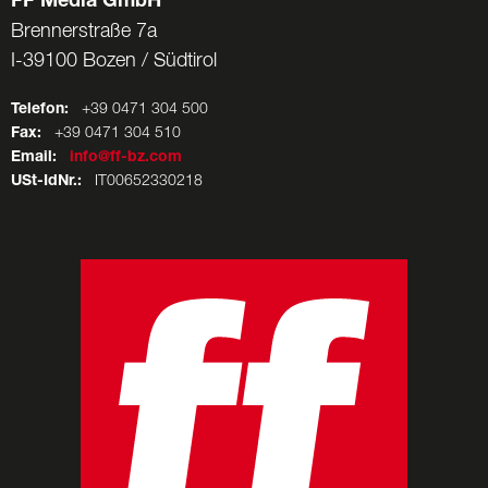
FF Media GmbH
Brennerstraße 7a
I-39100 Bozen / Südtirol
Telefon:
+39 0471 304 500
Fax:
+39 0471 304 510
Email:
info@ff-bz.com
USt-IdNr.:
IT00652330218