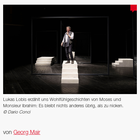
Lukas Lobis erzählt uns Wohlfühl­geschichten von Moses und
Monsieur Ibrahim: Es bleibt nichts anderes übrig, als zu nicken.
© Dario Conci
von
Georg Mair