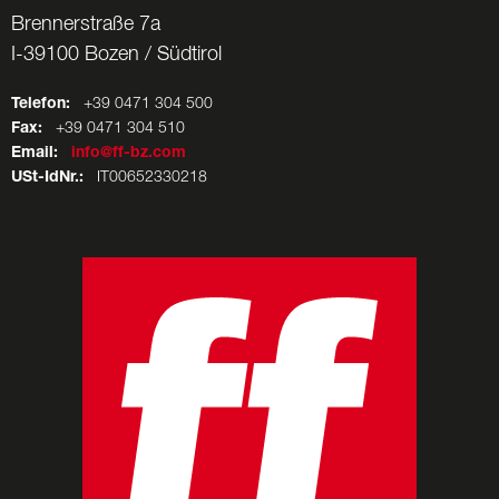
Brennerstraße 7a
I-39100 Bozen / Südtirol
Telefon:
+39 0471 304 500
Fax:
+39 0471 304 510
Email:
info@ff-bz.com
USt-IdNr.:
IT00652330218