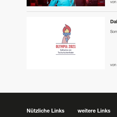
vo
Dab
Som
vo
Nützliche Links
weitere Links