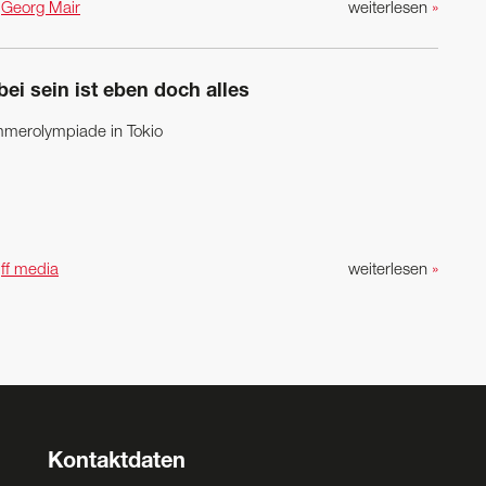
n
Georg Mair
weiterlesen
»
ei sein ist eben doch alles
merolympiade in Tokio
n
ff media
weiterlesen
»
Kontaktdaten