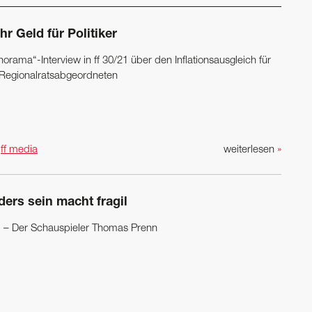
r Geld für Politiker
orama“-Interview in ff 30/21 über den Inflations­ausgleich für
 Regionalratsabgeordneten
n
ff media
weiterlesen
»
ders sein macht fragil
m – Der Schauspieler Thomas Prenn