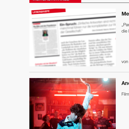
Meh
„Pan
die
vo
An
Fil