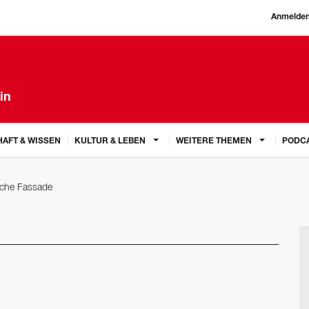
Anmelde
in
AFT & WISSEN
KULTUR & LEBEN
WEITERE THEMEN
PODC
iche Fassade