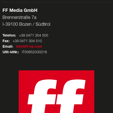
FF Media GmbH
Brennerstraße 7a
I-39100 Bozen / Südtirol
Telefon:
+39 0471 304 500
Fax:
+39 0471 304 510
Email:
info@ff-bz.com
USt-IdNr.:
IT00652330218