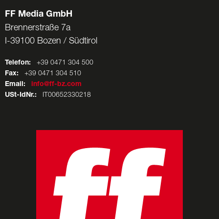
FF Media GmbH
Brennerstraße 7a
I-39100 Bozen / Südtirol
Telefon:
+39 0471 304 500
Fax:
+39 0471 304 510
Email:
info@ff-bz.com
USt-IdNr.:
IT00652330218