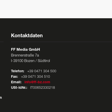
Kontaktdaten
FF Media GmbH
Brennerstraße 7a
I-39100 Bozen / Südtirol
Telefon:
+39 0471 304 500
Fax:
+39 0471 304 510
Email:
info@ff-bz.com
USt-IdNr.:
IT00652330218
n