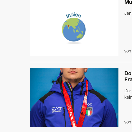
Mu
Jen
vo
Do
Fr
Der 
kein
vo