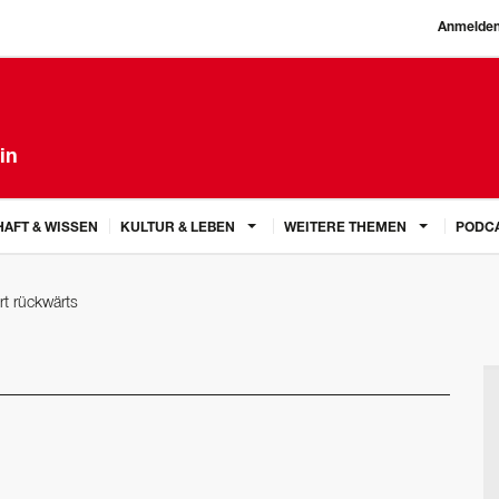
Anmelde
in
AFT & WISSEN
KULTUR & LEBEN
WEITERE THEMEN
PODC
rt rückwärts