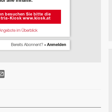
auf alle Inhalte.
n besuchen Sie bitte die
tria-Kiosk www.kiosk.at
ngebote im Überblick
Bereits Abonnent?
» Anmelden