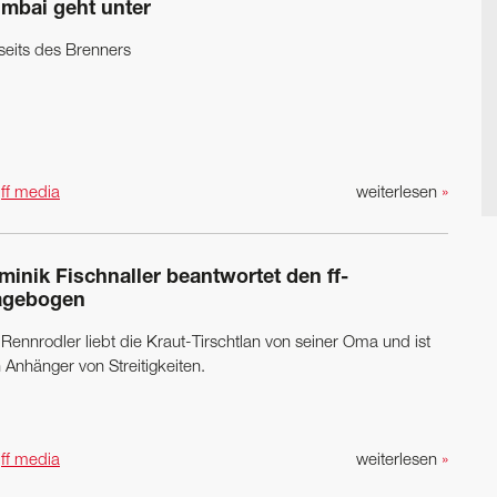
mbai geht unter
seits des Brenners
n
ff media
weiterlesen
»
minik Fischnaller beantwortet den ff-
agebogen
Rennrodler liebt die Kraut-­Tirschtlan von seiner Oma und ist
 Anhänger von Streitigkeiten.
n
ff media
weiterlesen
»